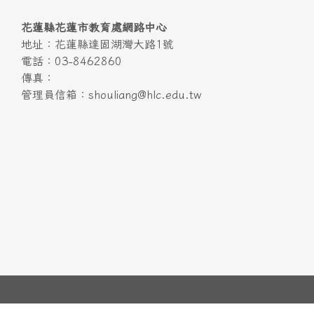
頁尾區域內容
花蓮縣花蓮市教育處網路中心
地址：花蓮縣達固湖灣大路1號
電話：03-8462860
傳真：
管理員信箱：shouliang@hlc.edu.tw